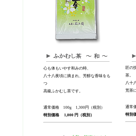
匠の
心も体もいやす和みの時、
茶。
八十八夜頃に摘まれ、芳醇な香味をも
八十
つ
荒茶
高級ふかむし茶です。
通常価
通常価格 100g 1,300円（税別）
特別価
特別価格 1,000 円（税別）