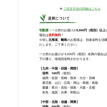
ご注文方法の詳細はこちら
宅配便：
一カ所のお届けが
8,000円（税別）以上
場合は
送料無料
！
※但し
北海道、離島
のお客様は、別途送料を頂
たします。ご了承ください。
一カ所のお届けが 8,000円（税別）未満の場合は
下の通り、地域別送料がかかります。
【
九州・中国・四国・関西
】
送料
500円
（税別）
福岡・佐賀・長崎・熊本・大分・宮崎
鹿児島 山口・広島・岡山・島根・鳥取
愛媛・香川・高知・徳島・大阪・京都
奈良・滋賀・兵庫・和歌山
【
中部・北陸・信越・関東
】
送料
800円
（税別）