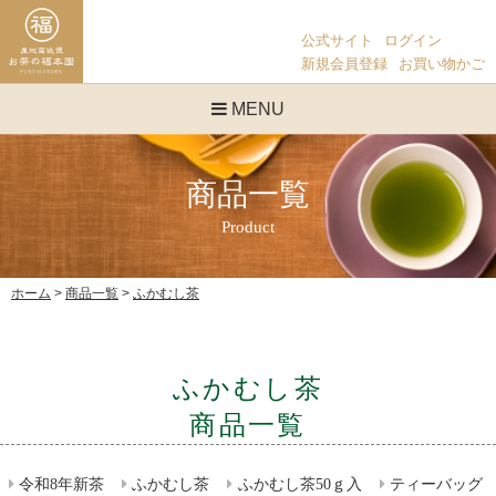
公式サイト
ログイン
新規会員登録
お買い物かご
MENU
商品一覧
ホーム
商品一覧
ふかむし茶
ふかむし茶
商品一覧
令和8年新茶
ふかむし茶
ふかむし茶50ｇ入
ティーバッグ