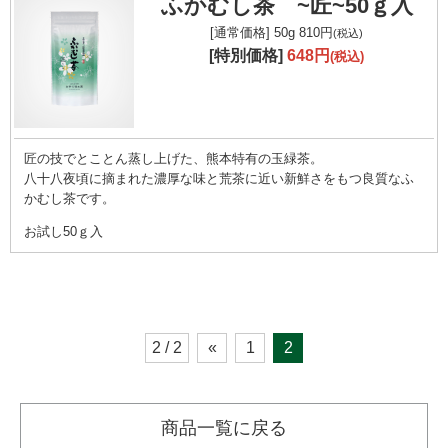
ふかむし茶 ~匠~50ｇ入
[通常価格]
50g
810円
(税込)
[特別価格]
648円
(税込)
匠の技でとことん蒸し上げた、熊本特有の玉緑茶。
八十八夜頃に摘まれた濃厚な味と荒茶に近い新鮮さをもつ良質なふ
かむし茶です。
お試し50ｇ入
2 / 2
«
1
2
商品一覧に戻る