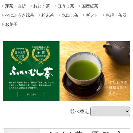
芽茶・白折
おとく茶
ほうじ茶
国産紅茶
べにふうき緑茶
粉末茶
水出し茶
ギフト
急須・茶器
お菓子
並べ替え