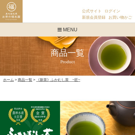
公式サイト
ログイン
新規会員登録
お買い物かご
MENU
商品一覧
ホーム
商品一覧
《新茶》ふかむし茶 ~匠~