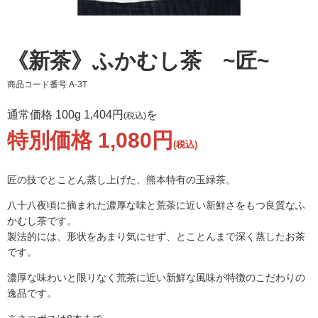
《新茶》ふかむし茶 ~匠~
商品コード番号
A-3T
通常価格
100g
1,404円
を
(税込)
特別価格 1,080円
(税込)
匠の技でとことん蒸し上げた、熊本特有の玉緑茶。
八十八夜頃に摘まれた濃厚な味と荒茶に近い新鮮さをもつ良質なふ
かむし茶です。
製法的には、形状をあまり気にせず、とことんまで深く蒸したお茶
です。
濃厚な味わいと限りなく荒茶に近い新鮮な風味が特徴のこだわりの
逸品です。