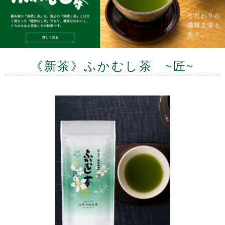
《新茶》ふかむし茶 ~匠~